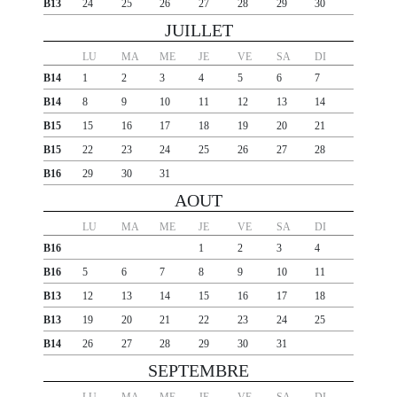
B13
24
25
26
27
28
29
30
JUILLET
LU
MA
ME
JE
VE
SA
DI
B14
1
2
3
4
5
6
7
B14
8
9
10
11
12
13
14
B15
15
16
17
18
19
20
21
B15
22
23
24
25
26
27
28
B16
29
30
31
AOUT
LU
MA
ME
JE
VE
SA
DI
B16
1
2
3
4
B16
5
6
7
8
9
10
11
B13
12
13
14
15
16
17
18
B13
19
20
21
22
23
24
25
B14
26
27
28
29
30
31
SEPTEMBRE