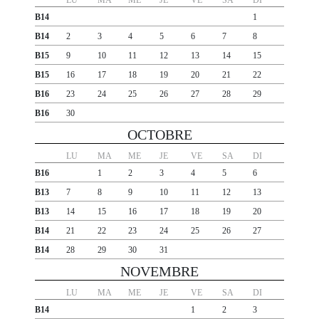
LU
MA
ME
JE
VE
SA
DI
B14
1
B14
2
3
4
5
6
7
8
B15
9
10
11
12
13
14
15
B15
16
17
18
19
20
21
22
B16
23
24
25
26
27
28
29
B16
30
OCTOBRE
LU
MA
ME
JE
VE
SA
DI
B16
1
2
3
4
5
6
B13
7
8
9
10
11
12
13
B13
14
15
16
17
18
19
20
B14
21
22
23
24
25
26
27
B14
28
29
30
31
NOVEMBRE
LU
MA
ME
JE
VE
SA
DI
B14
1
2
3