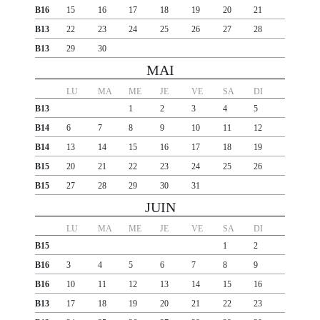
B16
15
16
17
18
19
20
21
B13
22
23
24
25
26
27
28
B13
29
30
MAI
LU
MA
ME
JE
VE
SA
DI
B13
1
2
3
4
5
B14
6
7
8
9
10
11
12
B14
13
14
15
16
17
18
19
B15
20
21
22
23
24
25
26
B15
27
28
29
30
31
JUIN
LU
MA
ME
JE
VE
SA
DI
B15
1
2
B16
3
4
5
6
7
8
9
B16
10
11
12
13
14
15
16
B13
17
18
19
20
21
22
23