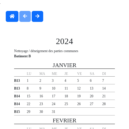
.
2024
Nettoyage / déneigement des parties communes
Batiment B
JANVIER
LU
MA
ME
JE
VE
SA
DI
B13
1
2
3
4
5
6
7
B13
8
9
10
11
12
13
14
B14
15
16
17
18
19
20
21
B14
22
23
24
25
26
27
28
B15
29
30
31
FEVRIER