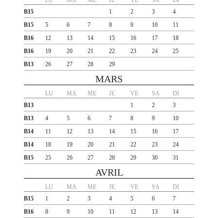
LU
MA
ME
JE
VE
SA
DI
B15
1
2
3
4
B15
5
6
7
8
9
10
11
B16
12
13
14
15
16
17
18
B16
19
20
21
22
23
24
25
B13
26
27
28
29
MARS
LU
MA
ME
JE
VE
SA
DI
B13
1
2
3
B13
4
5
6
7
8
9
10
B14
11
12
13
14
15
16
17
B14
18
19
20
21
22
23
24
B15
25
26
27
28
29
30
31
AVRIL
LU
MA
ME
JE
VE
SA
DI
B15
1
2
3
4
5
6
7
B16
8
9
10
11
12
13
14