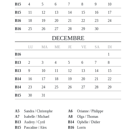
B15
4
5
6
7
8
9
10
B15
11
12
13
14
15
16
17
B16
18
19
20
21
22
23
24
B16
25
26
27
28
29
30
DECEMBRE
LU
MA
ME
JE
VE
SA
DI
B16
1
B13
2
3
4
5
6
7
8
B13
9
10
11
12
13
14
15
B14
16
17
18
19
20
21
22
B14
23
24
25
26
27
28
29
B15
30
31
A5
Sandra / Christophe
A6
Orianne / Philippe
A7
Isabelle / Michael
A8
Olga / Thomas
B13
Audrey / Cyril
B14
Ophélie / Didier
B15
Pascaline / Alex
B16
Lorris