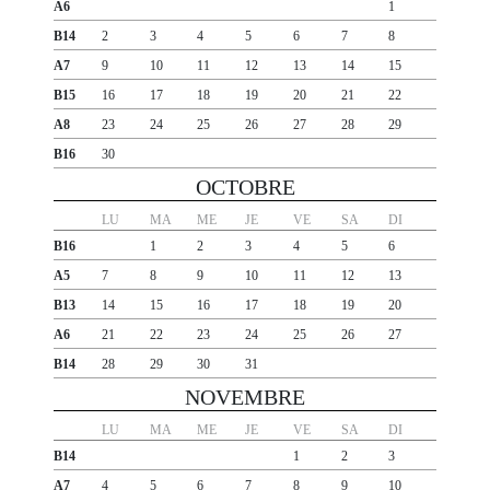
A6
1
B14
2
3
4
5
6
7
8
A7
9
10
11
12
13
14
15
B15
16
17
18
19
20
21
22
A8
23
24
25
26
27
28
29
B16
30
OCTOBRE
LU
MA
ME
JE
VE
SA
DI
B16
1
2
3
4
5
6
A5
7
8
9
10
11
12
13
B13
14
15
16
17
18
19
20
A6
21
22
23
24
25
26
27
B14
28
29
30
31
NOVEMBRE
LU
MA
ME
JE
VE
SA
DI
B14
1
2
3
A7
4
5
6
7
8
9
10