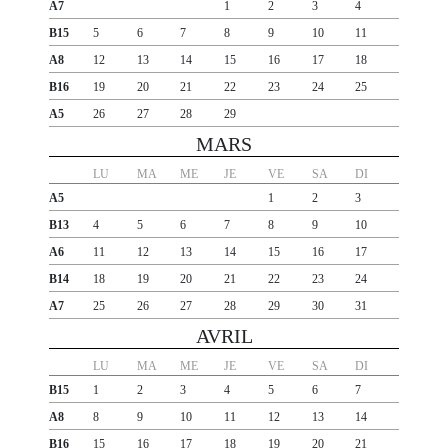
A7
1
2
3
4
B15
5
6
7
8
9
10
11
A8
12
13
14
15
16
17
18
B16
19
20
21
22
23
24
25
A5
26
27
28
29
MARS
LU
MA
ME
JE
VE
SA
DI
A5
1
2
3
B13
4
5
6
7
8
9
10
A6
11
12
13
14
15
16
17
B14
18
19
20
21
22
23
24
A7
25
26
27
28
29
30
31
AVRIL
LU
MA
ME
JE
VE
SA
DI
B15
1
2
3
4
5
6
7
A8
8
9
10
11
12
13
14
B16
15
16
17
18
19
20
21