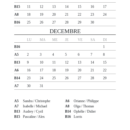
B15
11
12
13
14
15
16
17
A8
18
19
20
21
22
23
24
B16
25
26
27
28
29
30
DECEMBRE
LU
MA
ME
JE
VE
SA
DI
B16
1
A5
2
3
4
5
6
7
8
B13
9
10
11
12
13
14
15
A6
16
17
18
19
20
21
22
B14
23
24
25
26
27
28
29
A7
30
31
A5
Sandra / Christophe
A6
Orianne / Philippe
A7
Isabelle / Michael
A8
Olga / Thomas
B13
Audrey / Cyril
B14
Ophélie / Didier
B15
Pascaline / Alex
B16
Lorris