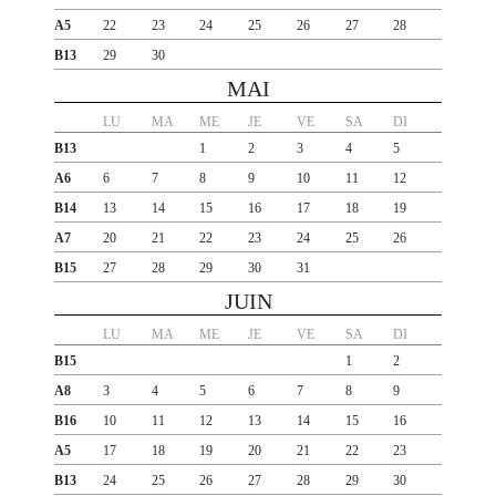
A5
22
23
24
25
26
27
28
B13
29
30
MAI
LU
MA
ME
JE
VE
SA
DI
B13
1
2
3
4
5
A6
6
7
8
9
10
11
12
B14
13
14
15
16
17
18
19
A7
20
21
22
23
24
25
26
B15
27
28
29
30
31
JUIN
LU
MA
ME
JE
VE
SA
DI
B15
1
2
A8
3
4
5
6
7
8
9
B16
10
11
12
13
14
15
16
A5
17
18
19
20
21
22
23
B13
24
25
26
27
28
29
30