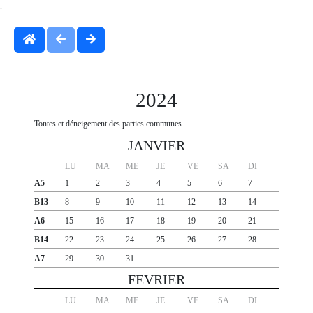
.
2024
Tontes et déneigement des parties communes
JANVIER
LU
MA
ME
JE
VE
SA
DI
A5
1
2
3
4
5
6
7
B13
8
9
10
11
12
13
14
A6
15
16
17
18
19
20
21
B14
22
23
24
25
26
27
28
A7
29
30
31
FEVRIER
LU
MA
ME
JE
VE
SA
DI