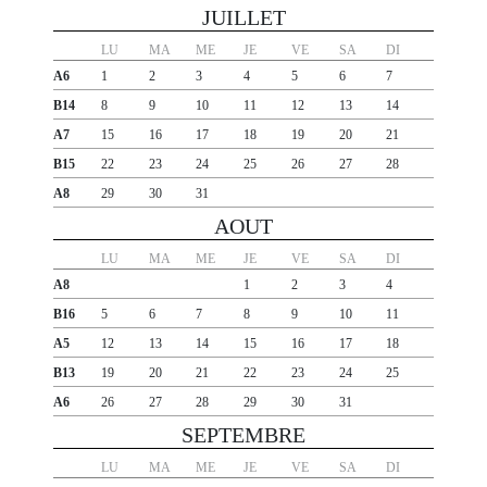
JUILLET
LU
MA
ME
JE
VE
SA
DI
A6
1
2
3
4
5
6
7
B14
8
9
10
11
12
13
14
A7
15
16
17
18
19
20
21
B15
22
23
24
25
26
27
28
A8
29
30
31
AOUT
LU
MA
ME
JE
VE
SA
DI
A8
1
2
3
4
B16
5
6
7
8
9
10
11
A5
12
13
14
15
16
17
18
B13
19
20
21
22
23
24
25
A6
26
27
28
29
30
31
SEPTEMBRE
LU
MA
ME
JE
VE
SA
DI